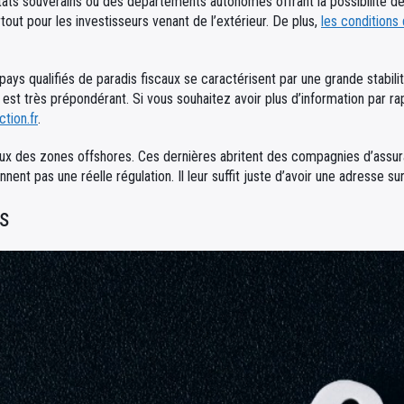
tats souverains ou des départements autonomes offrant la possibilité de
out pour les investisseurs venant de l’extérieur. De plus,
les conditions
s pays qualifiés de paradis fiscaux se caractérisent par une grande stabi
 est très prépondérant. Si vous souhaitez avoir plus d’information par rappo
ction.fr
.
iscaux des zones offshores. Ces dernières abritent des compagnies d’ass
ent pas une réelle régulation. Il leur suffit juste d’avoir une adresse sur 
es