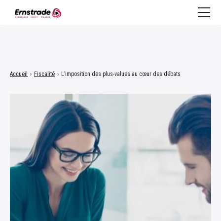
Assurance
Accueil
›
Fiscalité
›
L’imposition des plus-values au cœur des débats
Crédit à la consommation
Crédit immobilier
Finance