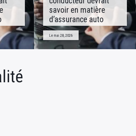
ait
conducteur devrait
e
savoir en matière
o
d’assurance auto
Le mai 28, 2026
lité