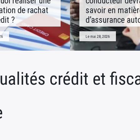
uoi réaliser une
conducteur devr
ation de rachat
savoir en matièr
dit ?
d’assurance aut
26
Le mai 28, 2026
ualités crédit et fisca
e